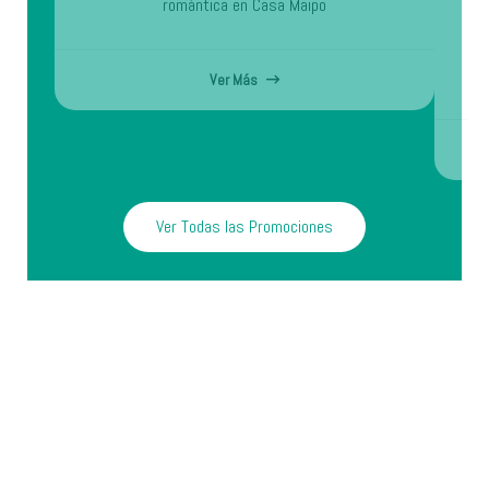
romántica en Casa Maipo
J
t
Ver Más
Ver Todas las Promociones