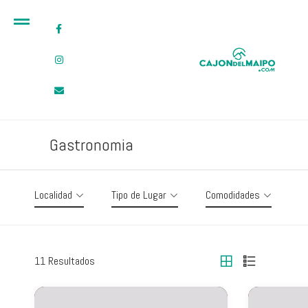
Gastronomia
Localidad
Tipo de Lugar
Comodidades
11
Resultados