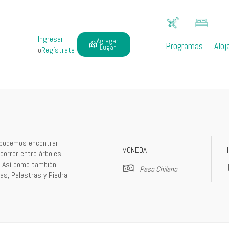
Ingresar
Agregar
Programas
Aloj
Lugar
o
Regístrate
e podemos encontrar
MONEDA
ecorrer entre árboles
o. Así como también
Peso Chileno
as, Palestras y Piedra