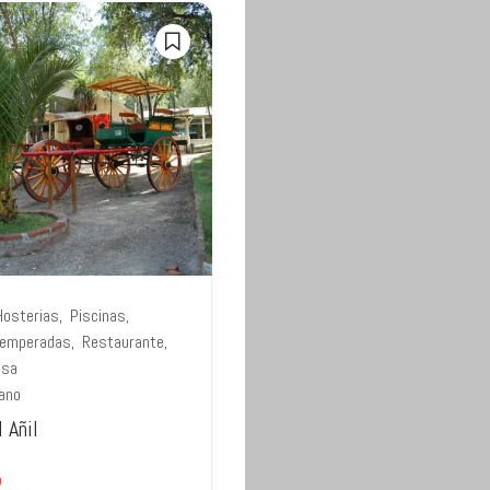
Hosterias
Piscinas
Temperadas
Restaurante
esa
ano
 Añil
o