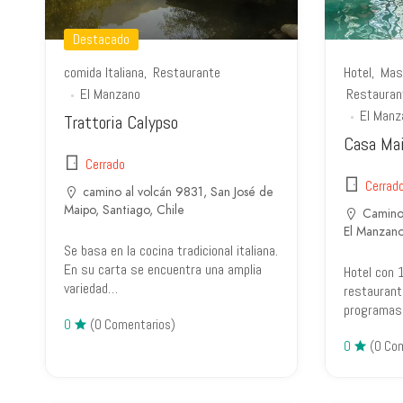
Destacado
comida Italiana
Restaurante
Hotel
Mas
El Manzano
Restauran
El Manz
Trattoria Calypso
Casa Ma
Cerrado
Cerrad
camino al volcán 9831, San José de
Maipo, Santiago, Chile
Camino 
El Manzan
Se basa en la cocina tradicional italiana.
En su carta se encuentra una amplia
Hotel con 
variedad…
restaurant
programas 
0
(0 Comentarios)
0
(0 Co