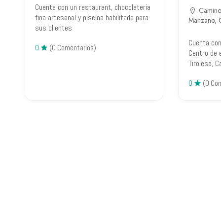
Cuenta con un restaurant, chocolateria
Camino 
fina artesanal y piscina habilitada para
Manzano, 
sus clientes
Cuenta con
0
(0 Comentarios)
Centro de 
Tirolesa, 
0
(0 Co