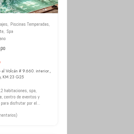
ajes
Piscinas Temperadas
te
Spa
ano
ipo
o
al Volcán # 9.660. interior.,
o, KM 23 G25
12 habitaciones, spa,
e, centro de eventos y
para disfrutar por el…
mentarios)