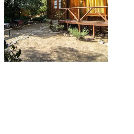
Parque
Almendro
Cabañas - Camping
- Restorán
Visitar