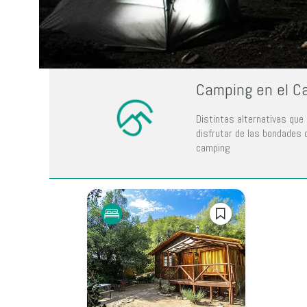
Camping en el Ca
Camping
Distintas alternativas qu
disfrutar de las bondades d
camping
En el Cajón
del Maipo