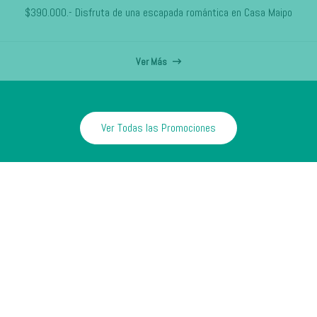
$390.000.- Disfruta de una escapada romántica en Casa Maipo
Ver Más
Ver Todas las Promociones