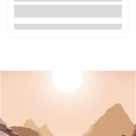
Cuenta con cabañas, restaurant, piscina, sala de juegos,
salón para reuniones y seminarios.
0