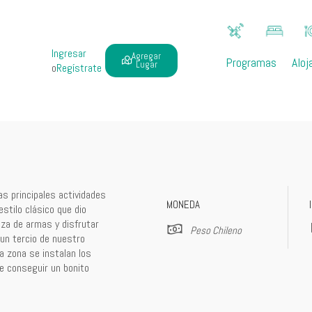
Ingresar
Agregar
Programas
Aloj
Lugar
o
Regístrate
as principales actividades
MONEDA
stilo clásico que dio
aza de armas y disfrutar
Peso Chileno
un tercio de nuestro
a zona se instalan los
de conseguir un bonito